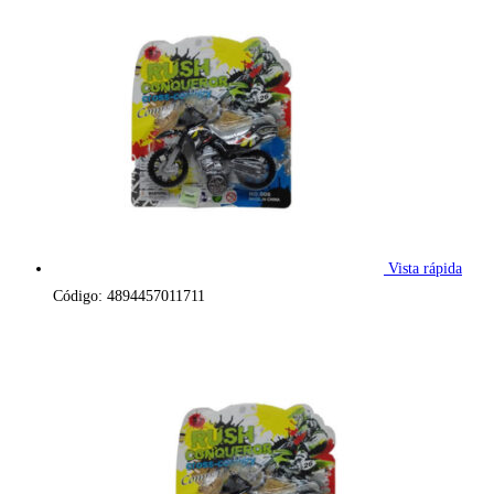
Vista rápida
Código: 4894457011711