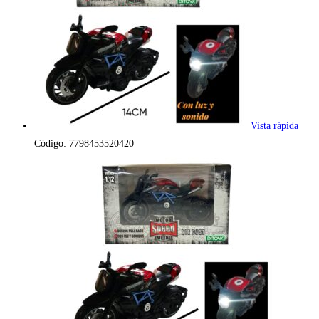
Vista rápida
Código: 7798453520420