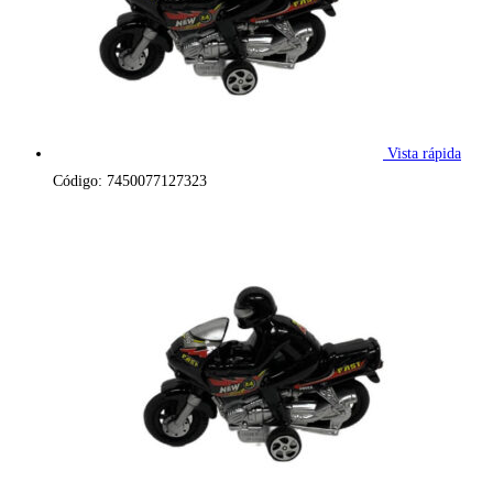
Vista rápida
Código: 7450077127323