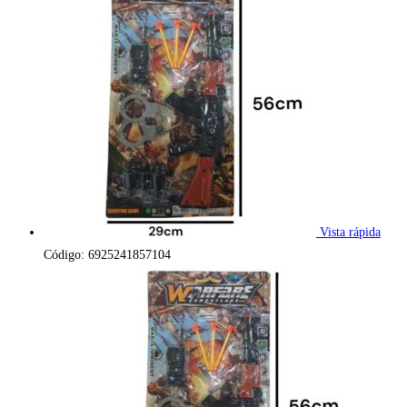
Vista rápida
Código: 6925241857104