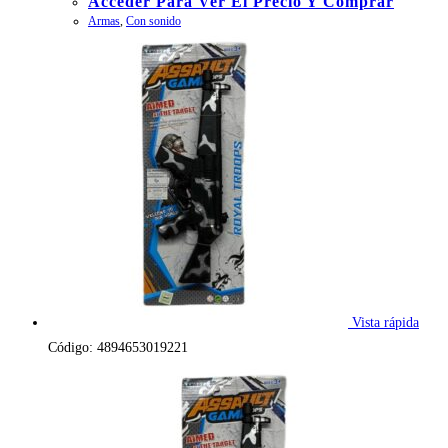
Acceder Para Ver El Precio Y Comprar
Armas
,
Con sonido
Vista rápida
Código: 4894653019221