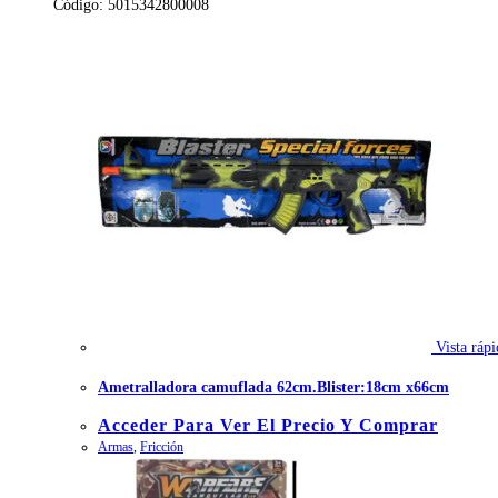
Código: 5015342800008
Vista rápi
Ametralladora camuflada 62cm.Blister:18cm x66cm
Acceder Para Ver El Precio Y Comprar
Armas
,
Fricción