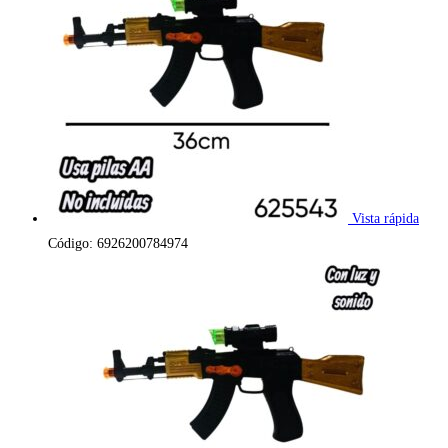
Vista rápida
Código: 6926200784974