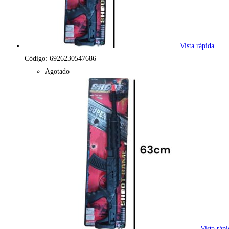
Vista rápida
Código: 6926230547686
Agotado
Vista rápi