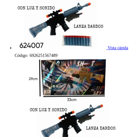
Vista rápida
Código: 6926251567489