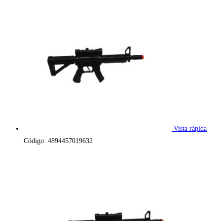
Vista rápida
Código: 4894457019632