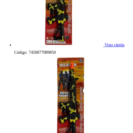
Vista rápida
Código: 7450077089850