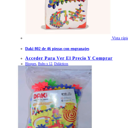
Vista rápi
Daki 802 de 46 piezas con engranajes
Acceder Para Ver El Precio Y Comprar
Bloques
,
Bulto x 12
,
Didácticos